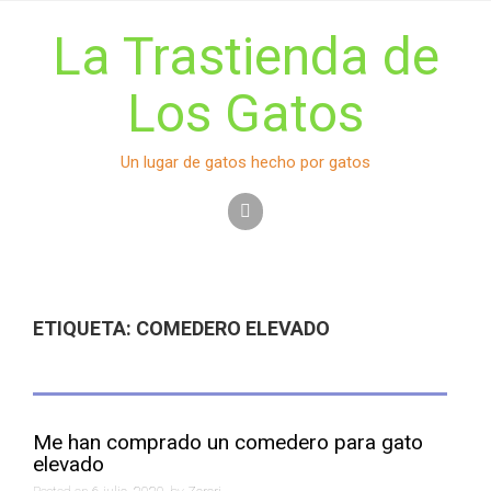
S
k
La Trastienda de
i
p
Los Gatos
t
o
c
Un lugar de gatos hecho por gatos
o
n
t
e
n
t
ETIQUETA:
COMEDERO ELEVADO
Me han comprado un comedero para gato
elevado