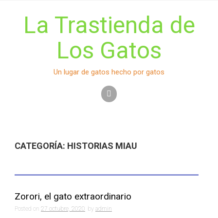
S
k
La Trastienda de
i
p
Los Gatos
t
o
c
Un lugar de gatos hecho por gatos
o
n
t
e
n
t
CATEGORÍA:
HISTORIAS MIAU
Zorori, el gato extraordinario
Posted on
27 octubre, 2020
by
admin