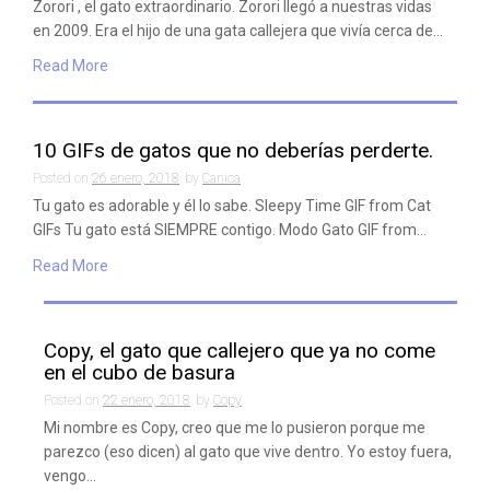
Zorori , el gato extraordinario. Zorori llegó a nuestras vidas
en 2009. Era el hijo de una gata callejera que vivía cerca de…
Read More
10 GIFs de gatos que no deberías perderte.
Posted on
26 enero, 2018
by
Canica
Tu gato es adorable y él lo sabe. Sleepy Time GIF from Cat
GIFs Tu gato está SIEMPRE contigo. Modo Gato GIF from…
Read More
Copy, el gato que callejero que ya no come
en el cubo de basura
Posted on
22 enero, 2018
by
Copy
Mi nombre es Copy, creo que me lo pusieron porque me
parezco (eso dicen) al gato que vive dentro. Yo estoy fuera,
vengo…