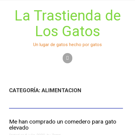
S
k
La Trastienda de
i
p
Los Gatos
t
o
c
Un lugar de gatos hecho por gatos
o
n
t
e
n
t
CATEGORÍA:
ALIMENTACION
Me han comprado un comedero para gato
elevado